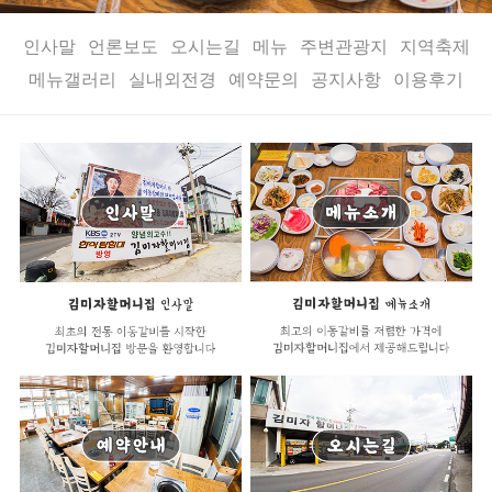
인사말
언론보도
오시는길
메뉴
주변관광지
지역축제
메뉴갤러리
실내외전경
예약문의
공지사항
이용후기