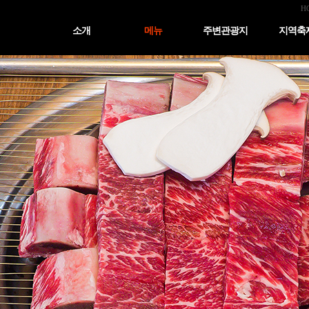
H
소개
메뉴
주변관광지
지역축