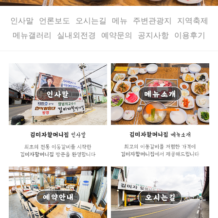
인사말
언론보도
오시는길
메뉴
주변관광지
지역축제
메뉴갤러리
실내외전경
예약문의
공지사항
이용후기